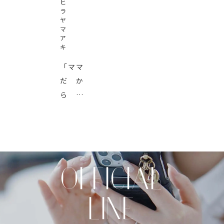
ヒ
ラ
ヤ
マ
ア
キ
「ママ
だか
ら」
「自信
がない
から」
「人に
嫌われ
OFFICIAL
ること
が怖い
LINE
から」
などの