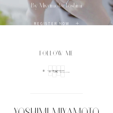
By Miyamoto Yoshimi
理由
で、自
分らし
REGISTER NOW
く生き
られな
い方が
思い通
FOLLOW ME
りに生
きるた
めのサ
Ameba
Youtube
Mail
Instagram
Blog
Magazine
ポート
をして
いま
す。