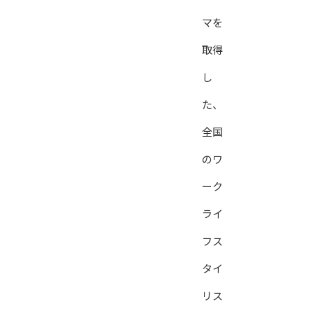
マを
取得
し
た、
全国
のワ
ーク
ライ
フス
タイ
リス