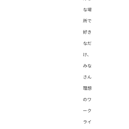
な場
所で
好き
なだ
け、
みな
さん
理想
のワ
ーク
ライ