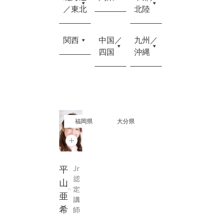
／東北
北陸
関西
中国／
九州／
四国
沖縄
福岡県
大分県
Jr
平
認
山
定
亜
講
希
師